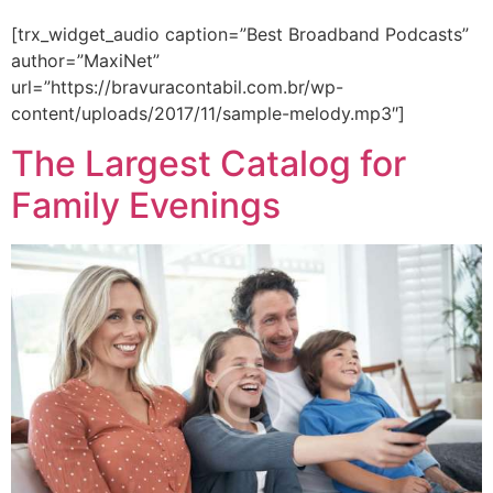
[trx_widget_audio caption=”Best Broadband Podcasts”
author=”MaxiNet”
url=”https://bravuracontabil.com.br/wp-
content/uploads/2017/11/sample-melody.mp3″]
The Largest Catalog for
Family Evenings